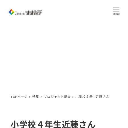
メ
イ
MENU
ン
コ
ン
テ
ン
ツ
へ
移
動
TOPページ
特集
プロジェクト紹介
小学校４年生近藤さん
小学校４年生近藤さん