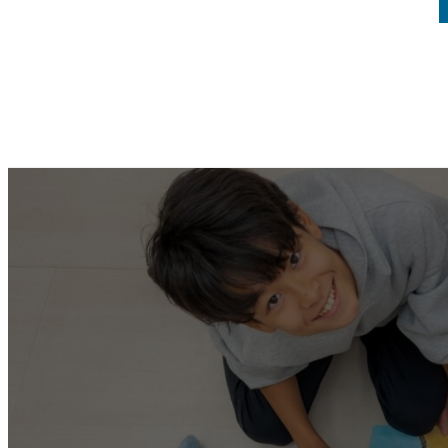
投
稿
の
ペ
ー
ジ
送
り