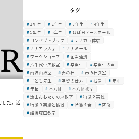
タグ
1年生
2年生
3年生
4年生
5年生
6年生
ほぼ日アースボール
コンセプトブック
ナナカラ体験
ナナカラ大学
ナナミール
ワークショップ
企業連携
八千代中央教室
卒業生
卒業生の声
南流山教室
奏の杜
奏の杜教室
子ども先生
学習の仕方
宿題
年中
年長
本八幡
本八幡教室
流山おおたかの森教室
特徴２実践
でした。活
特徴３実績と挑戦
特徴４食
研修
船橋塚田教室