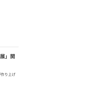
T展」開
が作り上げ