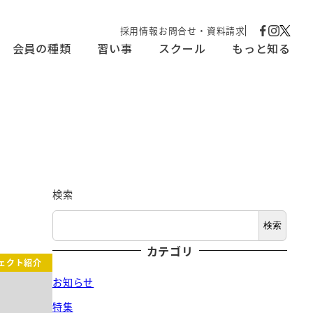
採用情報
お問合せ・資料請求
faceboo
insta
X
会員の種類
習い事
スクール
もっと知る
検索
検索
カテゴリ
ェクト紹介
お知らせ
特集